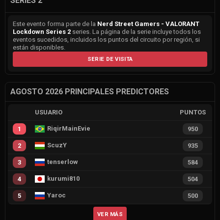
SERIES 2
Este evento forma parte de la
Nerd Street Gamers - VALORANT
Lockdown Series 2
series. La página de la serie incluye todos los
eventos sucedidos, incluidos los puntos del circuito por región, si
están disponibles.
SERIE DE VISITA
AGOSTO 2026 PRINCIPALES PREDICTORES
USUARIO
PUNTOS
RiqirMainEvie
1
950
ScuzY
2
935
tenserlow
3
584
kurumi810
4
504
Yaroc
5
500
VER MÁS