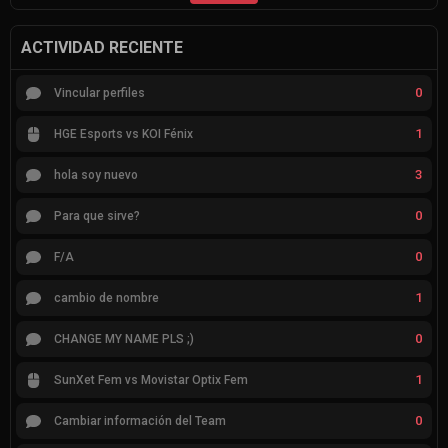
ACTIVIDAD RECIENTE
0
Vincular perfiles
1
HGE Esports vs KOI Fénix
3
hola soy nuevo
0
Para que sirve?
0
F/A
1
cambio de nombre
0
CHANGE MY NAME PLS ;)
1
SunXet Fem vs Movistar Optix Fem
0
Cambiar información del Team