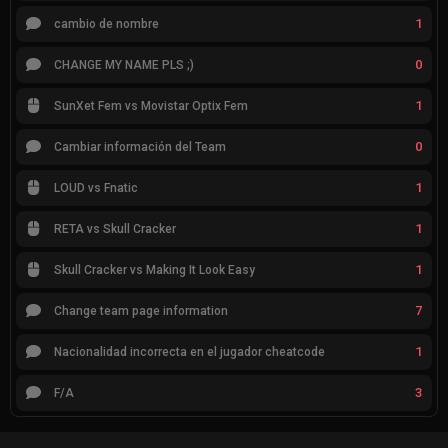
1
cambio de nombre
0
CHANGE MY NAME PLS ;)
1
SunXet Fem vs Movistar Optix Fem
0
Cambiar información del Team
1
LOUD vs Fnatic
1
RETA vs Skull Cracker
1
Skull Cracker vs Making It Look Easy
7
Change team page information
1
Nacionalidad incorrecta en el jugador cheatcode
3
F/A