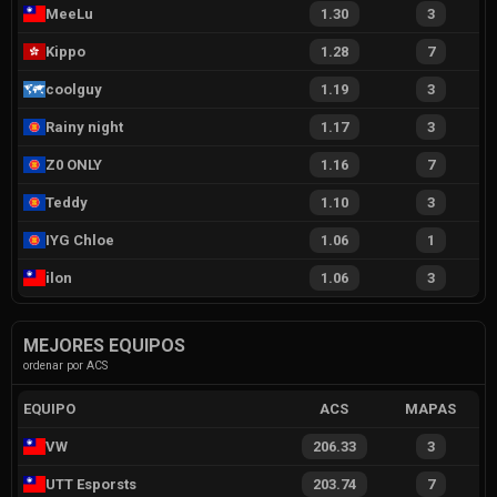
MeeLu
1.30
3
Kippo
1.28
7
coolguy
1.19
3
Rainy night
1.17
3
Z0 ONLY
1.16
7
Teddy
1.10
3
IYG Chloe
1.06
1
ilon
1.06
3
MEJORES EQUIPOS
ordenar por ACS
EQUIPO
ACS
MAPAS
VW
206.33
3
UTT Esporsts
203.74
7