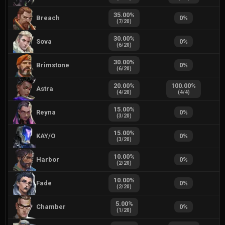
35.00
%
Breach
0
%
(
7
/
20
)
30.00
%
Sova
0
%
(
6
/
20
)
30.00
%
Brimstone
0
%
(
6
/
20
)
20.00
%
100.00
%
Astra
(
4
/
20
)
(
4
/
4
)
15.00
%
Reyna
0
%
(
3
/
20
)
15.00
%
KAY/O
0
%
(
3
/
20
)
10.00
%
Harbor
0
%
(
2
/
20
)
10.00
%
Fade
0
%
(
2
/
20
)
5.00
%
Chamber
0
%
(
1
/
20
)