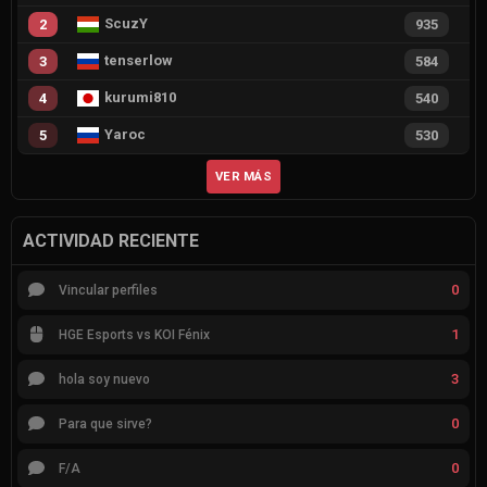
ScuzY
2
935
tenserlow
3
584
kurumi810
4
540
Yaroc
5
530
VER MÁS
ACTIVIDAD RECIENTE
0
Vincular perfiles
1
HGE Esports vs KOI Fénix
3
hola soy nuevo
0
Para que sirve?
0
F/A