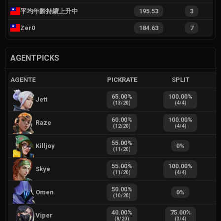
平均年齡持續上升中
195.53
3
Zer0
184.63
7
AGENTPICKS
AGENTE
PICKRATE
SPLIT
65.00
%
100.00
%
Jett
(
13
/
20
)
(
4
/
4
)
60.00
%
100.00
%
Raze
(
12
/
20
)
(
4
/
4
)
55.00
%
Killjoy
0
%
(
11
/
20
)
55.00
%
100.00
%
Skye
(
11
/
20
)
(
4
/
4
)
50.00
%
Omen
0
%
(
10
/
20
)
40.00
%
75.00
%
Viper
(
8
/
20
)
(
3
/
4
)