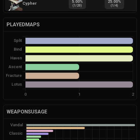
5.00
%
25.00
%
Cypher
(
1
/
20
)
(
1
/
4
)
PLAYEDMAPS
WEAPONSUSAGE