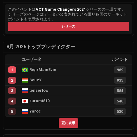
このイベントは
VCT Game Changers 2024
シリーズの一環です。
シリーズのページはデータが公表されている限り各国のサーキット
ポイントも表示されます。
シリーズ
8月 2026トッププレディクター
ユーザー名
ポイント
RiqirMainEvie
1
969
ScuzY
2
935
tenserlow
3
584
kurumi810
4
540
Yaroc
5
530
更に表示