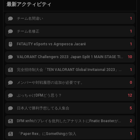
最新アクティビティ
1
チーム名間違い
1
チーム名修正
1
F4TALITY eSports vs Agropesca Jacaré
10
VALORANT Challengers 2023: Japan Split 1 MAIN STAGE TIER表
1
完全招待制大会「TEN VALORANT Global Invitaional 2023」が韓国で開催
0
メンバーや対戦履歴の追加が必要です。
12
ぶっちゃけDFMどう思う？
5
日本人で勝利予想してる人集合
2
DFM xnfriのプレイを批判したアナリストにFnatic Boasterが反応「DFMは仕組みの強化が必要なだけ」
1
「Paper Rex」にSomethingが加入