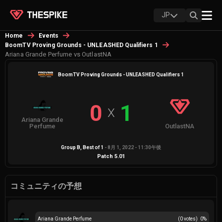
JP
Home
Events
BoomTV Proving Grounds - UNLEASHED Qualifiers 1
Ariana Grande Perfume vs OutlastNA
BoomTV Proving Grounds - UNLEASHED Qualifiers 1
0
1
X
Ariana Grande
Perfume
OutlastNA
Group B
, Best of
1
-
8月 1, 2022 - 11:30午後
Patch
5.01
コミュニティの予想
Ariana Grande Perfume
(
0
votes)
0
%