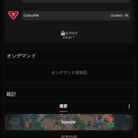
OutlastNA
(
0
votes)
0
%
投票締切
対戦終了
オンデマンド
オンデマンド非対応
統計
概要
HAVEN
5
13
所要時間