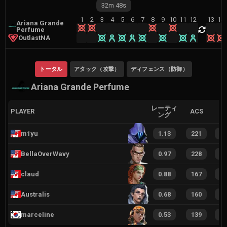
32m
48s
1
2
3
4
5
6
7
8
9
10
11
12
13
14
Ariana Grande
Perfume
OutlastNA
トータル
アタック（攻撃）
ディフェンス（防御）
Ariana Grande Perfume
レーティ
PLAYER
ACS
ング
m1yu
1.13
221
1
BellaOverWavy
0.97
228
1
claud
0.88
167
1
Australis
0.68
160
8
marceline
0.53
139
8