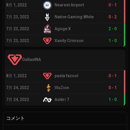
8月 1, 2022
Nearest Airport
0
-
1
7月 23, 2022
Native Gaming White
0
-
2
7月 23, 2022
Agoge X
2
-
0
7月 23, 2022
Xanity Crimson
1
-
0
OutlastNA
8月 1, 2022
pasta fazool
0
-
1
7月 24, 2022
IlluZion
0
-
1
7月 24, 2022
Astéri 7
1
-
0
コメント