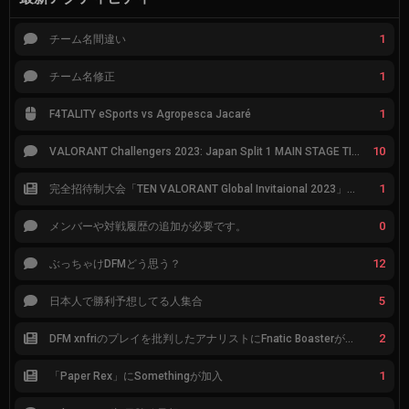
1
チーム名間違い
1
チーム名修正
1
F4TALITY eSports vs Agropesca Jacaré
10
VALORANT Challengers 2023: Japan Split 1 MAIN STAGE TIER表
1
完全招待制大会「TEN VALORANT Global Invitaional 2023」が韓国で開催
0
メンバーや対戦履歴の追加が必要です。
12
ぶっちゃけDFMどう思う？
5
日本人で勝利予想してる人集合
2
DFM xnfriのプレイを批判したアナリストにFnatic Boasterが反応「DFMは仕組みの強化が必要なだけ」
1
「Paper Rex」にSomethingが加入