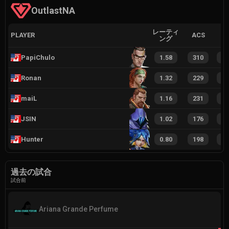
OutlastNA
レーティ
PLAYER
ACS
ング
PapiChulo
1.58
310
2
Ronan
1.32
229
1
maiL
1.16
231
1
JSIN
1.02
176
1
Hunter
0.80
198
1
過去の試合
試合前
Ariana Grande Perfume