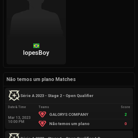
lopesBoy
Não temos um plano Matches
Série A 2023 - Stage 2 - Open Qualifier
Date & Time
Teams
Score
GALORYS COMPANY
2
Mar 13, 2023
10:00 PM
Não temos um plano
0