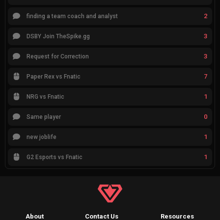
2
finding a team coach and analyst
3
DSBY Join TheSpike.gg
3
Request for Correction
7
Paper Rex vs Fnatic
1
NRG vs Fnatic
0
Same player
1
new joblife
1
G2 Esports vs Fnatic
About
Contact Us
Resources