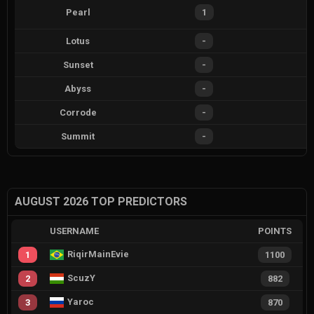
Pearl
1
Lotus
-
Sunset
-
Abyss
-
Corrode
-
Summit
-
AUGUST 2026 TOP PREDICTORS
USERNAME
POINTS
RiqirMainEvie
1
1100
ScuzY
2
882
Yaroc
3
870