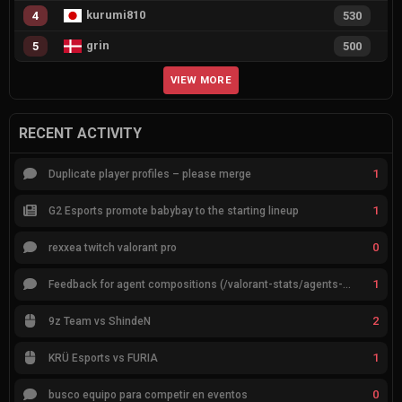
kurumi810
4
530
grin
5
500
VIEW MORE
RECENT ACTIVITY
1
Duplicate player profiles – please merge
1
G2 Esports promote babybay to the starting lineup
0
rexxea twitch valorant pro
1
Feedback for agent compositions (/valorant-stats/agents-compositions)
2
9z Team vs ShindeN
1
KRÜ Esports vs FURIA
0
busco equipo para competir en eventos