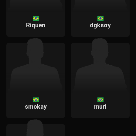
Riquen
dgkвσy
smokay
muri