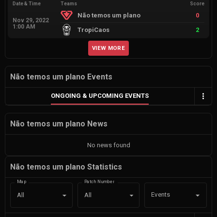
Date & Time
Teams
Score
Não temos um plano
0
Nov 29, 2022
1:00 AM
TropiCaos
2
VIEW MORE
Não temos um plano Events
ONGOING & UPCOMING EVENTS
Não temos um plano News
No news found
Não temos um plano Statistics
Map
Patch Number
Events
All
All