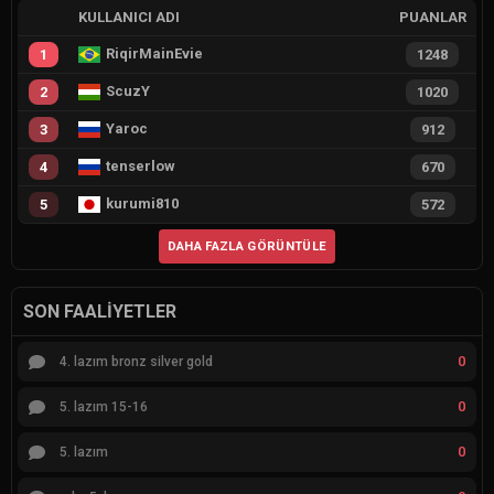
KULLANICI ADI
PUANLAR
RiqirMainEvie
1
1248
ScuzY
2
1020
Yaroc
3
912
tenserlow
4
670
kurumi810
5
572
DAHA FAZLA GÖRÜNTÜLE
SON FAALIYETLER
0
4. lazım bronz silver gold
0
5. lazım 15-16
0
5. lazım