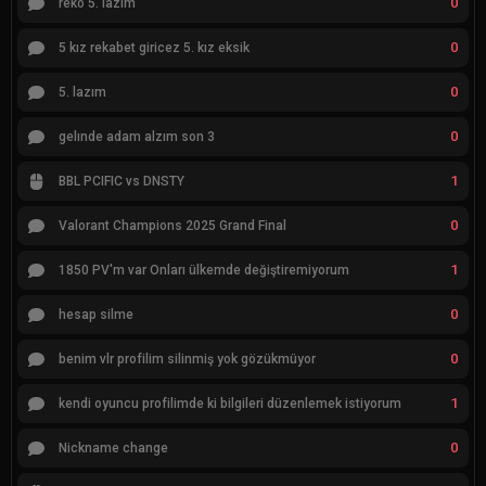
0
reko 5. lazım
0
5 kız rekabet giricez 5. kız eksik
0
5. lazım
0
gelınde adam alzım son 3
1
BBL PCIFIC vs DNSTY
0
Valorant Champions 2025 Grand Final
1
1850 PV'm var Onları ülkemde değiştiremiyorum
0
hesap silme
0
benim vlr profilim silinmiş yok gözükmüyor
1
kendi oyuncu profilimde ki bilgileri düzenlemek istiyorum
0
Nickname change