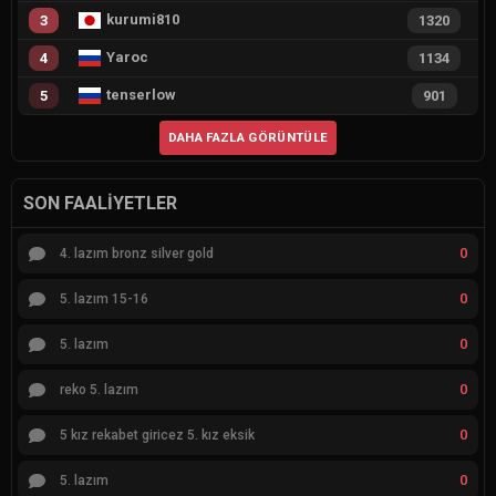
kurumi810
3
1320
Yaroc
4
1134
tenserlow
5
901
DAHA FAZLA GÖRÜNTÜLE
SON FAALIYETLER
0
4. lazım bronz silver gold
0
5. lazım 15-16
0
5. lazım
0
reko 5. lazım
0
5 kız rekabet giricez 5. kız eksik
0
5. lazım