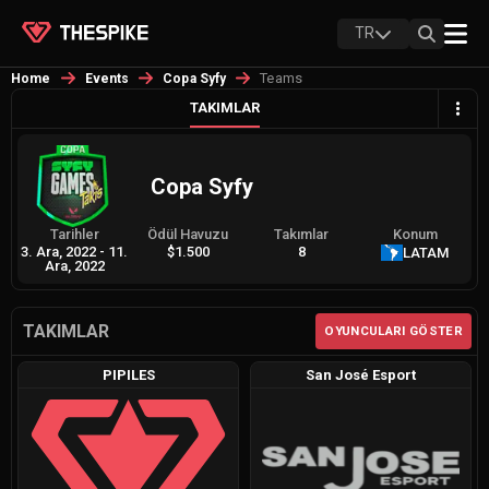
TR
Teams
Home
Events
Copa Syfy
TAKIMLAR
Copa Syfy
Tarihler
Ödül Havuzu
Takımlar
Konum
3. Ara, 2022
-
11.
$1.500
8
LATAM
Ara, 2022
TAKIMLAR
OYUNCULARI GÖSTER
PIPILES
San José Esport