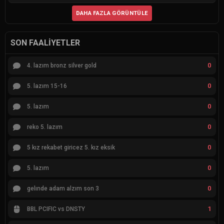
DAHA FAZLA GÖRÜNTÜLE
SON FAALIYETLER
0
4. lazım bronz silver gold
0
5. lazım 15-16
0
5. lazım
0
reko 5. lazım
0
5 kız rekabet giricez 5. kız eksik
0
5. lazım
0
gelınde adam alzım son 3
1
BBL PCIFIC vs DNSTY