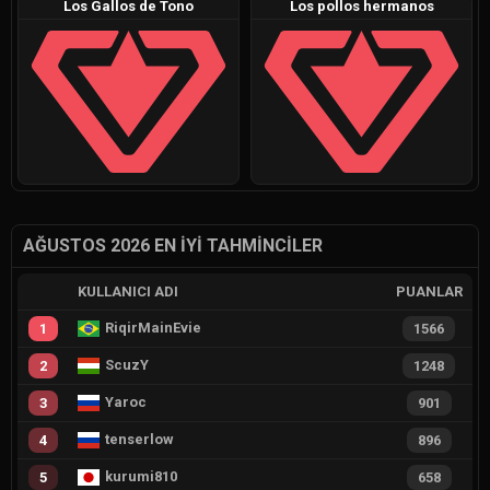
Los Gallos de Tono
Los pollos hermanos
AĞUSTOS 2026 EN İYI TAHMINCILER
KULLANICI ADI
PUANLAR
RiqirMainEvie
1
1566
ScuzY
2
1248
Yaroc
3
901
tenserlow
4
896
kurumi810
5
658