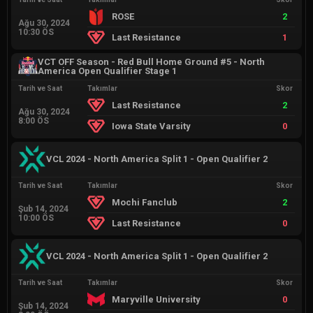
ROSE
2
Ağu 30, 2024
10:30 ÖS
Last Resistance
1
VCT OFF Season - Red Bull Home Ground #5 - North
America Open Qualifier Stage 1
Tarih ve Saat
Takımlar
Skor
Last Resistance
2
Ağu 30, 2024
8:00 ÖS
Iowa State Varsity
0
VCL 2024 - North America Split 1 - Open Qualifier 2
Tarih ve Saat
Takımlar
Skor
Mochi Fanclub
2
Şub 14, 2024
10:00 ÖS
Last Resistance
0
VCL 2024 - North America Split 1 - Open Qualifier 2
Tarih ve Saat
Takımlar
Skor
Maryville University
0
Şub 14, 2024