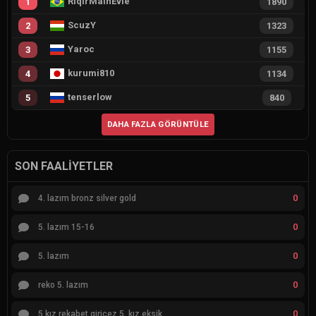
RiqirMainEvie
1
1890
ScuzY
2
1323
Yaroc
3
1155
kurumi810
4
1134
tenserlow
5
840
DAHA FAZLA GÖRÜNTÜLE
SON FAALIYETLER
0
4. lazım bronz silver gold
0
5. lazım 15-16
0
5. lazım
0
reko 5. lazım
0
5 kız rekabet giricez 5. kız eksik