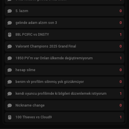
0
5. lazım
0
gelınde adam alzım son 3
1
BBL PCIFIC vs DNSTY
0
Valorant Champions 2025 Grand Final
1
1850 PV'm var Onları ülkemde değiştiremiyorum
0
hesap silme
0
benim vlr profilim silinmiş yok gözükmüyor
1
kendi oyuncu profilimde ki bilgileri düzenlemek istiyorum
0
Nickname change
1
100 Thieves vs Cloud9