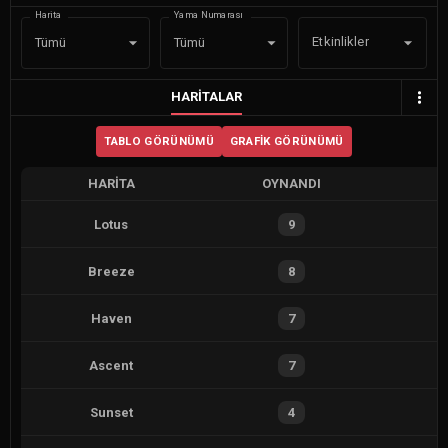
Harita
Yama Numarası
Etkinlikler
Tümü
Tümü
HARITALAR
TABLO GÖRÜNÜMÜ
GRAFIK GÖRÜNÜMÜ
HARITA
OYNANDI
Lotus
9
Breeze
8
Haven
7
Ascent
7
Sunset
4