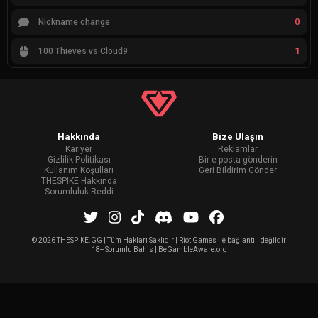
0
Nickname change
1
100 Thieves vs Cloud9
Hakkında
Bize Ulaşın
Kariyer
Reklamlar
Gizlilik Politikası
Bir e-posta gönderin
Kullanım Koşulları
Geri Bildirim Gönder
THESPIKE Hakkında
Sorumluluk Reddi
©
2026 THESPIKE.GG | Tüm Hakları Saklıdır | Riot Games ile bağlantılı değildir
18+ Sorumlu Bahis | BeGambleAware.org