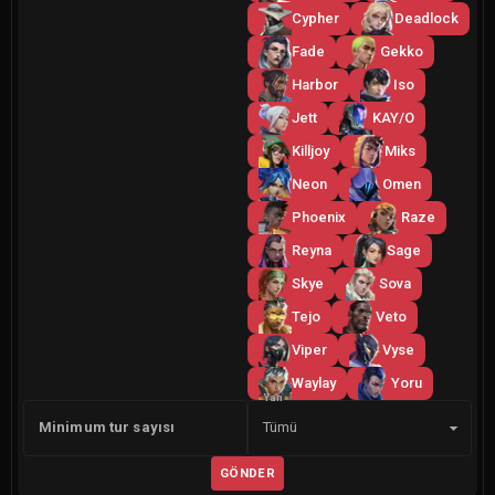
Cypher
Deadlock
Fade
Gekko
Harbor
Iso
Jett
KAY/O
Killjoy
Miks
Neon
Omen
Phoenix
Raze
Reyna
Sage
Skye
Sova
Tejo
Veto
Viper
Vyse
Waylay
Yoru
Yan
Minimum tur sayısı
Tümü
GÖNDER