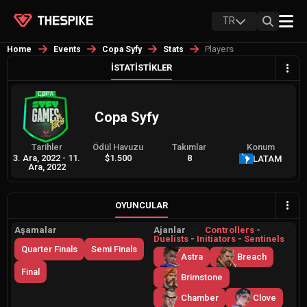
TR
Players
Home
Events
Copa Syfy
Stats
İSTATISTIKLER
Copa Syfy
Tarihler
Ödül Havuzu
Takımlar
Konum
3. Ara, 2022
-
11.
$1.500
8
LATAM
Ara, 2022
OYUNCULAR
Aşamalar
Ajanlar
Controllers
-
Duelists
-
Initiators
-
Sentinels
Quarter Finals
Semi Finals
Astra
Breach
Final
Brimstone
Chamber
Clove