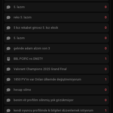
0
5. lazım
0
reko 5. lazım
0
5 kız rekabet giricez 5. kız eksik
0
5. lazım
0
gelınde adam alzım son 3
1
BBL PCIFIC vs DNSTY
0
Valorant Champions 2025 Grand Final
1
1850 PV'm var Onları ülkemde değiştiremiyorum
0
hesap silme
0
benim vlr profilim silinmiş yok gözükmüyor
1
kendi oyuncu profilimde ki bilgileri düzenlemek istiyorum