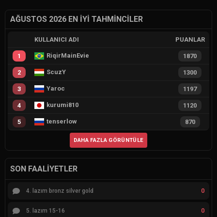
AĞUSTOS 2026 EN İYI TAHMINCILER
KULLANICI ADI
PUANLAR
RiqirMainEvie
1
1870
ScuzY
2
1300
Yaroc
3
1197
kurumi810
4
1120
tenserlow
5
870
DAHA FAZLA GÖRÜNTÜLE
SON FAALIYETLER
0
4. lazım bronz silver gold
0
5. lazım 15-16