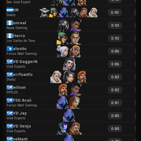
San José Esport
tiN
0.95
1
Doodz
unreal
0.93
1
Aqua Gaming
Herro
0.92
1
Los Gallos de Tono
alesito
0.86
2
Furius Steel Gaming
VD DaggerN
0.86
1
Void Esports
errfuanfo
0.83
1
Doodz
wilson
0.82
1
PIPILES
FSG Aruii
0.81
1
Furius Steel Gaming
VD Jay
0.80
1
Void Esports
VD Senju
0.80
1
Void Esports
sektant