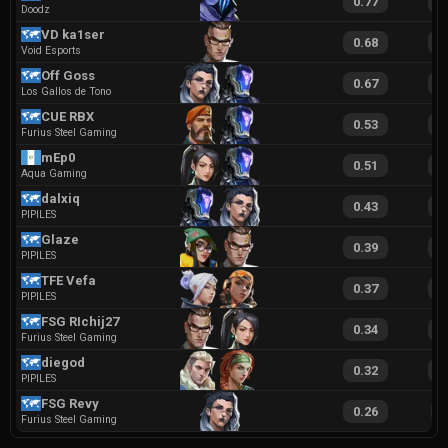
0.77
1
Doodz
VD ka1ser
0.68
1
Void Esports
Off Goss
0.67
1
Los Gallos de Tono
CUE RBX
0.53
1
Furius Steel Gaming
mEp0
0.51
1
Aqua Gaming
dalxiq
0.43
1
PIPILES
Glaze
0.39
1
PIPILES
TFE Vefa
0.37
1
PIPILES
FSG RIchij27
0.34
1
Furius Steel Gaming
diegod
0.32
1
PIPILES
FSG Revy
0.26
9
Furius Steel Gaming