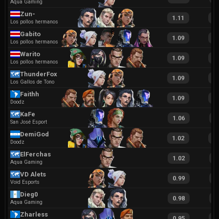
Aqua Gaming
Zun-
1.11
2
Los pollos hermanos
Gabito
1.09
2
Los pollos hermanos
Warito
1.09
2
Los pollos hermanos
ThunderFox
1.09
2
Los Gallos de Tono
Faithh
1.09
1
Doodz
KaFe
1.06
1
San José Esport
DemiGod
1.02
1
Doodz
ElFerchas
1.02
2
Aqua Gaming
VD Alets
0.99
2
Void Esports
Dieg0
0.98
2
Aqua Gaming
Zharless
0.95
1