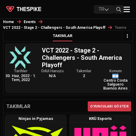
TR
Home
Events
Teams
VCT 2022 - Stage 2 - Challengers - South America Playoff
TAKIMLAR
VCT 2022 - Stage 2 -
Challengers - South America
Playoff
Tarihler
Ödül Havuzu
Takımlar
Konum
30. Haz, 2022
-
1.
N/A
2
Tem, 2022
Centro Costa
Salguero
Buenos Aires
TAKIMLAR
OYUNCULARI GÖSTER
Ninjas in Pyjamas
KRÜ Esports