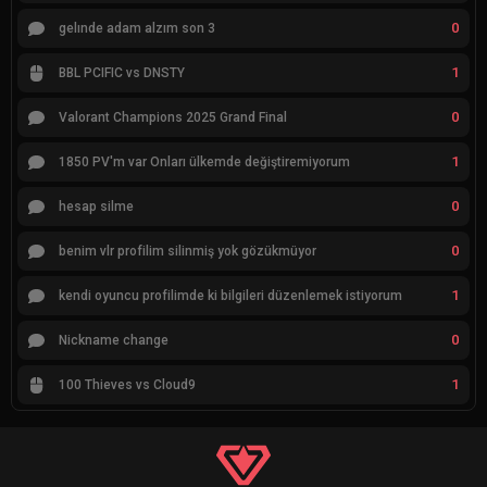
0
gelınde adam alzım son 3
1
BBL PCIFIC vs DNSTY
0
Valorant Champions 2025 Grand Final
1
1850 PV'm var Onları ülkemde değiştiremiyorum
0
hesap silme
0
benim vlr profilim silinmiş yok gözükmüyor
1
kendi oyuncu profilimde ki bilgileri düzenlemek istiyorum
0
Nickname change
1
100 Thieves vs Cloud9