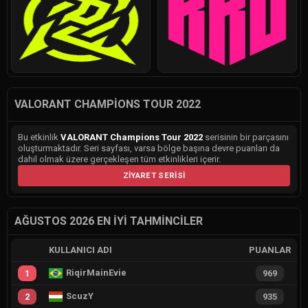
VALORANT CHAMPIONS TOUR 2022
Bu etkinlik
VALORANT Champions Tour 2022
serisinin bir parçasını
oluşturmaktadır. Seri sayfası, varsa bölge başına devre puanları da
dahil olmak üzere gerçekleşen tüm etkinlikleri içerir.
ZIYARET SERISI
AĞUSTOS 2026 EN İYI TAHMINCILER
KULLANICI ADI
PUANLAR
RiqirMainEvie
1
969
ScuzY
2
935