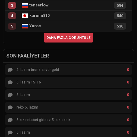
tenserlow
3
584
kurumi810
4
540
Yaroc
5
530
DAHA FAZLA GÖRÜNTÜLE
SON FAALIYETLER
0
4. lazım bronz silver gold
0
5. lazım 15-16
0
5. lazım
0
reko 5. lazım
0
5 kız rekabet giricez 5. kız eksik
0
5. lazım